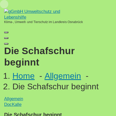
Skip
to
content
Klima-, Umwelt- und Tierschutz im Landkreis Osnabrück
Die Schafschur
beginnt
Home
-
Allgemein
-
Die Schafschur beginnt
Allgemein
DocKalle
Die Schafschur beginnt