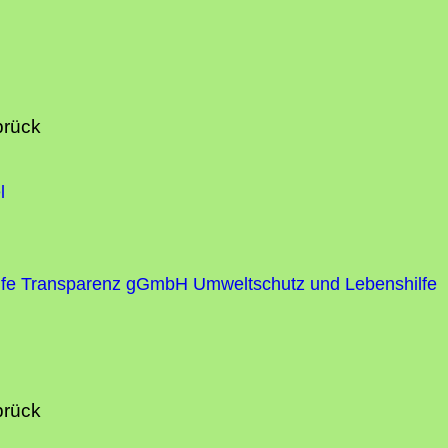
brück
l
fe
Transparenz gGmbH Umweltschutz und Lebenshilfe
brück