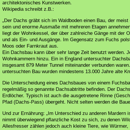
architektonisches Kunstwerken.
Wikipedia schreibt z.B.:
„Der Dachs gräbt sich im Waldboden einen Bau, der meist 
sein und enorme Ausmaße mit mehreren Etagen annehmen. D
liegt der Wohnkessel, der über zahlreiche Gänge mit der O
und als Ein- und Ausgänge. Im Gegensatz zum Fuchs pols
Moos oder Farnkraut aus.
Ein Dachsbau kann über sehr lange Zeit benutzt werden. Je
Wohnkammern hinzu. Ein in England untersuchter Dachsb
insgesamt 879 Meter Tunnel miteinander verbunden waren
untersuchten Bau wurden mindestens 13.000 Jahre alte K
Die Unterscheidung eines Dachsbaues von einem Fuchsbau 
regelmäßig so genannte Dachsabtritte befinden. Der Dachs
Erdlöcher. Typisch ist auch die ausgetretene Rinne (Gesch
Pfad (Dachs-Pass) übergeht. Nicht selten werden die Ba
Und zur Ernährung: „Im Unterschied zu anderen Mardern i
nimmt überwiegend pflanzliche Kost zu sich, zu denen Wil
Allesfresser zählen jedoch auch kleine Tiere, wie Würmer