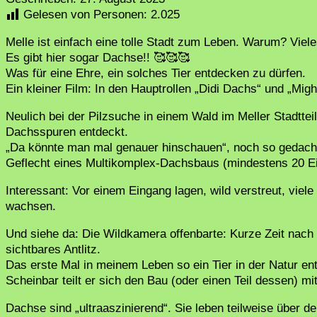
Gelesen von Personen:
2.025
Melle ist einfach eine tolle Stadt zum Leben. Warum? Vieles 
Es gibt hier sogar Dachse!! 🥰🥰🥰
Was für eine Ehre, ein solches Tier entdecken zu dürfen.
Ein kleiner Film: In den Hauptrollen „Didi Dachs“ und „Mi
Neulich bei der Pilzsuche in einem Wald im Meller Stadttei
Dachsspuren entdeckt.
„Da könnte man mal genauer hinschauen“, noch so gedacht, 
Geflecht eines Multikomplex-Dachsbaus (mindestens 20 Ei
Interessant: Vor einem Eingang lagen, wild verstreut, viel
wachsen.
Und siehe da: Die Wildkamera offenbarte: Kurze Zeit nach 
sichtbares Antlitz.
Das erste Mal in meinem Leben so ein Tier in der Natur en
Scheinbar teilt er sich den Bau (oder einen Teil dessen) mit
Dachse sind „ultraaszinierend“. Sie leben teilweise über de