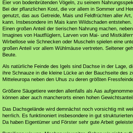
Eier von bodenbrütenden Vögeln, zu seinem Nahrungsspe
Bei der pflanzlichen Kost, die vor allem in Sommer und Herb
genutzt, das aus Getreide, Mais und Feldfrüchten aller Ar
kann. Insbesondere im Mais kann Wildschaden entstehen. I
Einen großen Anteil der tierischen Nahrung machen, nebe
Imagines von Hautflüglern, Larven von Mai- und Mistkäfern,
Wirbellose wie Schnecken oder Muscheln spielen eine unte
großen Anteil vor allem Wühlmäuse vertreten. Seltener ge
Beute.
Als natürliche Feinde des Igels sind Dachse in der Lage, d
ihre Schnauze in die kleine Lücke an der Bauchseite des 
Mitteleuropa neben den Uhus zu deren größten Fressfeind
Größere Säugetiere werden allenfalls als Aas aufgenommen.
können aber auch mancherorts einen hohen Gewichtsantei
Das Dachsgelände wird demnächst noch vorsichtig mit wei
herrlich. Es funktinoniert insbesondere in gut strukturierte
Da haben Eigentümer und Förster sehr gute Arbeit geleiste