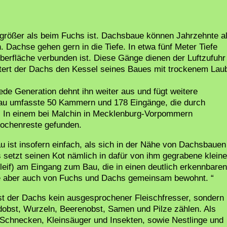
größer als beim Fuchs ist. Dachsbaue können Jahrzehnte al
achse gehen gern in die Tiefe. In etwa fünf Meter Tiefe
berfläche verbunden ist. Diese Gänge dienen der Luftzufuhr
tert der Dachs den Kessel seines Baues mit trockenem Lau
de Generation dehnt ihn weiter aus und fügt weitere
au umfasste 50 Kammern und 178 Eingänge, die durch
. In einem bei Malchin in Mecklenburg-Vorpommern
nochenreste gefunden.
ist insofern einfach, als sich in der Nähe von Dachsbauen
 setzt seinen Kot nämlich in dafür von ihm gegrabene kleine
leif) am Eingang zum Bau, die in einen deutlich erkennbaren
ue aber auch von Fuchs und Dachs gemeinsam bewohnt. “
st der Dachs kein ausgesprochener Fleischfresser, sondern
dobst, Wurzeln, Beerenobst, Samen und Pilze zählen. Als
, Schnecken, Kleinsäuger und Insekten, sowie Nestlinge und