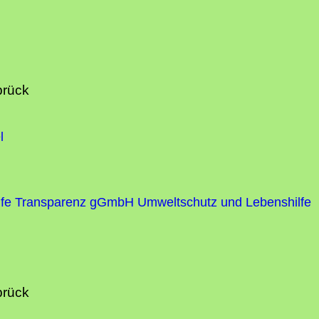
brück
l
fe
Transparenz gGmbH Umweltschutz und Lebenshilfe
brück