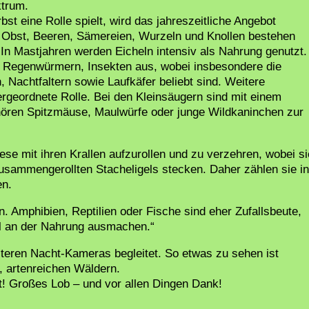
ktrum.
st eine Rolle spielt, wird das jahreszeitliche Angebot
t, Obst, Beeren, Sämereien, Wurzeln und Knollen bestehen
n Mastjahren werden Eicheln intensiv als Nahrung genutzt.
n Regenwürmern, Insekten aus, wobei insbesondere die
 Nachtfaltern sowie Laufkäfer beliebt sind. Weitere
rgeordnete Rolle. Bei den Kleinsäugern sind mit einem
hören Spitzmäuse, Maulwürfe oder junge Wildkaninchen zur
iese mit ihren Krallen aufzurollen und zu verzehren, wobei si
zusammengerollten Stacheligels stecken. Daher zählen sie in
en.
 Amphibien, Reptilien oder Fische sind eher Zufallsbeute,
l an der Nahrung ausmachen.“
teren Nacht-Kameras begleitet. So etwas zu sehen ist
n, artenreichen Wäldern.
t! Großes Lob – und vor allen Dingen Dank!