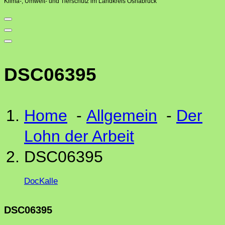
Klima-, Umwelt- und Tierschutz im Landkreis Osnabrück
DSC06395
Home
-
Allgemein
-
Der
Lohn der Arbeit
DSC06395
DocKalle
DSC06395