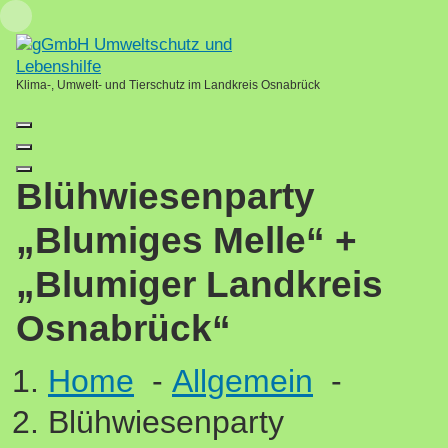
Skip
Loading...
to
content
Klima-, Umwelt- und Tierschutz im Landkreis Osnabrück
Blühwiesenparty
„Blumiges Melle“ +
„Blumiger Landkreis
Osnabrück“
Home
-
Allgemein
-
Blühwiesenparty