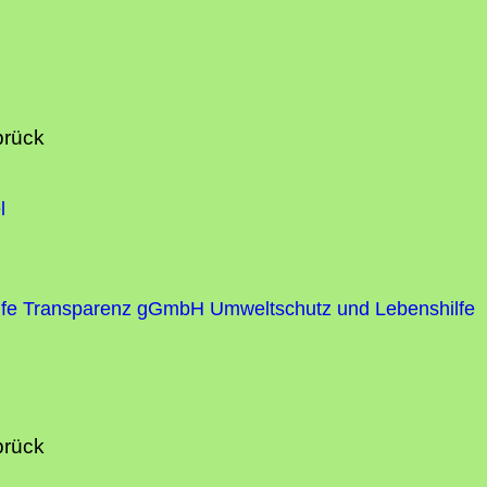
brück
l
fe
Transparenz gGmbH Umweltschutz und Lebenshilfe
brück