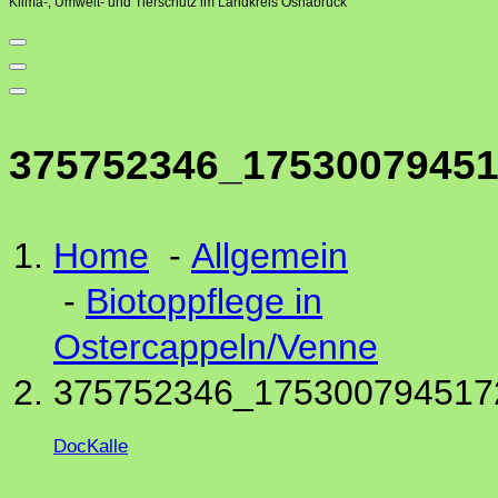
Klima-, Umwelt- und Tierschutz im Landkreis Osnabrück
375752346_1753007945
Home
-
Allgemein
-
Biotoppflege in
Ostercappeln/Venne
375752346_175300794517
DocKalle