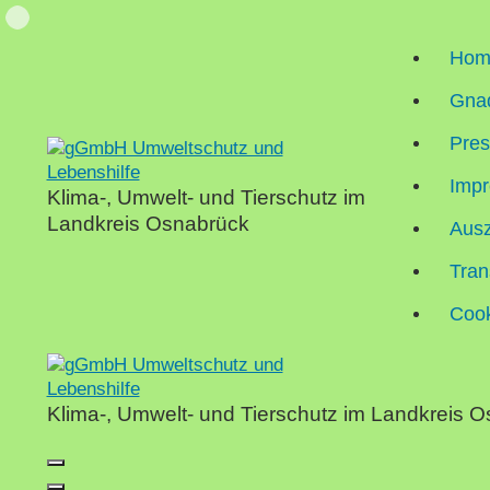
Skip
Loading...
to
Hom
content
Gnad
Pre
Impr
Klima-, Umwelt- und Tierschutz im
Landkreis Osnabrück
Aus
Tran
Cook
Klima-, Umwelt- und Tierschutz im Landkreis 