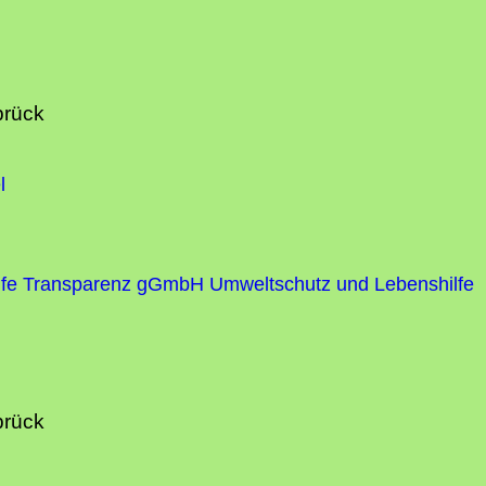
brück
l
fe
Transparenz gGmbH Umweltschutz und Lebenshilfe
brück