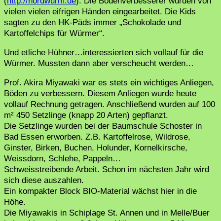
(
http://nordwurm.de
). Die Bodenverbesserer wurden von
vielen vielen eifrigen Händen eingearbeitet. Die Kids
sagten zu den HK-Päds immer „Schokolade und
Kartoffelchips für Würmer“.
Und etliche Hühner…interessierten sich vollauf für die
Würmer. Mussten dann aber verscheucht werden…
Prof. Akira Miyawaki war es stets ein wichtiges Anliegen,
Böden zu verbessern. Diesem Anliegen wurde heute
vollauf Rechnung getragen. Anschließend wurden auf 100
m² 450 Setzlinge (knapp 20 Arten) gepflanzt.
Die Setzlinge wurden bei der Baumschule Schoster in
Bad Essen erworben. Z.B. Kartoffelrose, Wildrose,
Ginster, Birken, Buchen, Holunder, Kornelkirsche,
Weissdorn, Schlehe, Pappeln…
Schweisstreibende Arbeit. Schon im nächsten Jahr wird
sich diese auszahlen.
Ein kompakter Block BIO-Material wächst hier in die
Höhe.
Die Miyawakis in Schiplage St. Annen und in Melle/Buer