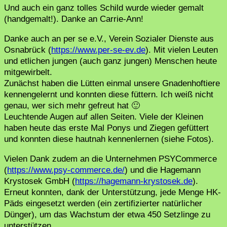
Und auch ein ganz tolles Schild wurde wieder gemalt
(handgemalt!). Danke an Carrie-Ann!
Danke auch an per se e.V., Verein Sozialer Dienste aus
Osnabrück (
https://www.per-se-ev.de
). Mit vielen Leuten
und etlichen jungen (auch ganz jungen) Menschen heute
mitgewirbelt.
Zunächst haben die Lütten einmal unsere Gnadenhoftiere
kennengelernt und konnten diese füttern. Ich weiß nicht
genau, wer sich mehr gefreut hat 🙂
Leuchtende Augen auf allen Seiten. Viele der Kleinen
haben heute das erste Mal Ponys und Ziegen gefüttert
und konnten diese hautnah kennenlernen (siehe Fotos).
Vielen Dank zudem an die Unternehmen PSYCommerce
(
https://www.psy-commerce.de/
) und die Hagemann
Krystosek GmbH (
https://hagemann-krystosek.de
).
Erneut konnten, dank der Unterstützung, jede Menge HK-
Päds eingesetzt werden (ein zertifizierter natürlicher
Dünger), um das Wachstum der etwa 450 Setzlinge zu
unterstützen.