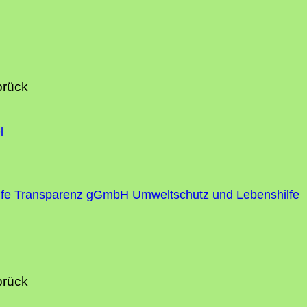
brück
l
fe
Transparenz gGmbH Umweltschutz und Lebenshilfe
brück