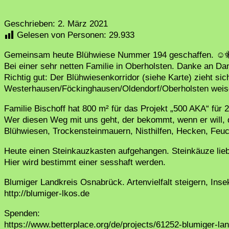
Geschrieben:
2. März 2021
Gelesen von Personen:
29.933
Gemeinsam heute Blühwiese Nummer 194 geschaffen. ☺
Bei einer sehr netten Familie in Oberholsten. Danke an Dani
Richtig gut: Der Blühwiesenkorridor (siehe Karte) zieht sic
Westerhausen/Föckinghausen/Oldendorf/Oberholsten weise
Familie Bischoff hat 800 m² für das Projekt „500 AKA“ für 2
Wer diesen Weg mit uns geht, der bekommt, wenn er will,
Blühwiesen, Trockensteinmauern, Nisthilfen, Hecken, Feuc
Heute einen Steinkauzkasten aufgehangen. Steinkäuze lie
Hier wird bestimmt einer sesshaft werden.
Blumiger Landkreis Osnabrück. Artenvielfalt steigern, Ins
http://blumiger-lkos.de
Spenden:
https://www.betterplace.org/de/projects/61252-blumiger-l