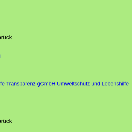
brück
l
fe
Transparenz gGmbH Umweltschutz und Lebenshilfe
brück