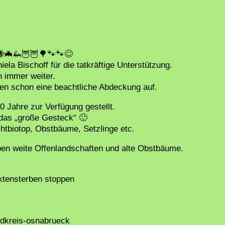
🦇🦗🦉🦉🌳🐾🐾😊
ela Bischoff für die tatkräftige Unterstützung.
h immer weiter.
n schon eine beachtliche Abdeckung auf.
0 Jahre zur Verfügung gestellt.
 das „große Gesteck“ 🙂
htbiotop, Obstbäume, Setzlinge etc.
ben weite Offenlandschaften und alte Obstbäume.
ektensterben stoppen
andkreis-osnabrueck