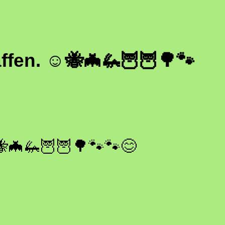
fen. ☺🐝🦇🦗🦉🦉🌳🐾
🦇🦗🦉🦉🌳🐾🐾😊