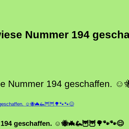
ese Nummer 194 geschaf
e Nummer 194 geschaffen. ☺
eschaffen. ☺🐝🦇🦗🦉🦉🌳🐾🐾😊
94 geschaffen. ☺🐝🦇🦗🦉🦉🌳🐾🐾😊