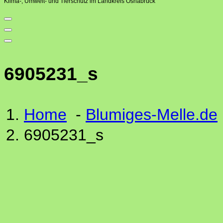
Klima-, Umwelt- und Tierschutz im Landkreis Osnabrück
6905231_s
Home
-
Blumiges-Melle.de
6905231_s