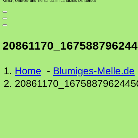
Klima-, Umwelt- und Tierschutz im Landkreis Osnabrück
20861170_16758879624
Home
-
Blumiges-Melle.de
20861170_1675887962445