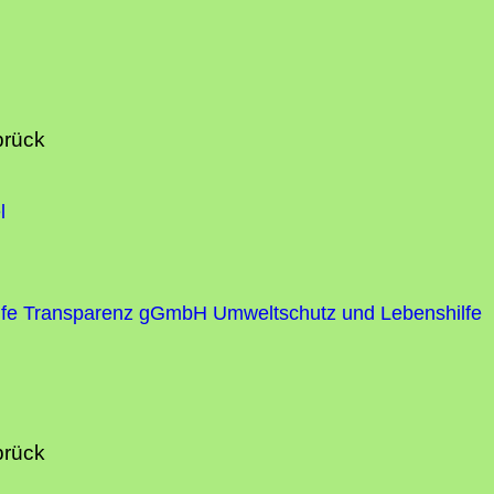
brück
l
fe
Transparenz gGmbH Umweltschutz und Lebenshilfe
brück