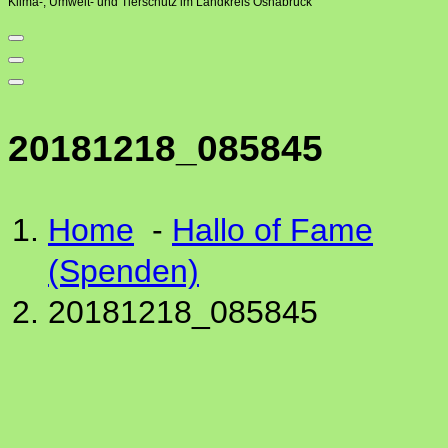
Klima-, Umwelt- und Tierschutz im Landkreis Osnabrück
20181218_085845
Home
-
Hallo of Fame
(Spenden)
20181218_085845