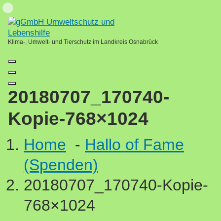
Skip
Loading...
to
content
Klima-, Umwelt- und Tierschutz im Landkreis Osnabrück
20180707_170740-
Kopie-768×1024
Home
-
Hallo of Fame
(Spenden)
20180707_170740-Kopie-
768×1024