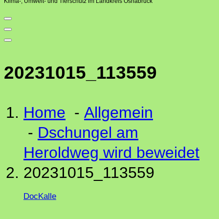
Klima-, Umwelt- und Tierschutz im Landkreis Osnabrück
20231015_113559
Home
-
Allgemein
-
Dschungel am
Heroldweg wird beweidet
20231015_113559
DocKalle